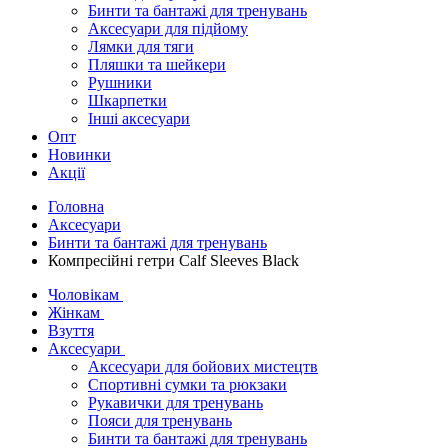
Бинти та бантажі для тренувань
Аксесуари для підйому
Лямки для тяги
Пляшки та шейкери
Рушники
Шкарпетки
Інші аксесуари
Опт
Новинки
Акції
Головна
Аксесуари
Бинти та бантажі для тренувань
Компресійні гетри Calf Sleeves Black
Чоловікам
Жінкам
Взуття
Аксесуари
Аксесуари для бойових мистецтв
Спортивні сумки та рюкзаки
Рукавички для тренувань
Пояси для тренувань
Бинти та бантажі для тренувань