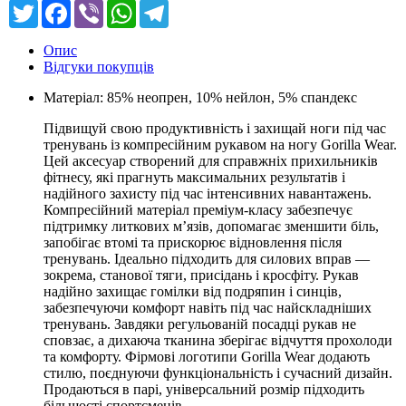
Twitter
Facebook
Viber
WhatsApp
Telegram
Опис
Відгуки покупців
Матеріал: 85% неопрен, 10% нейлон, 5% спандекс
Підвищуй свою продуктивність і захищай ноги під час
тренувань із компресійним рукавом на ногу Gorilla Wear.
Цей аксесуар створений для справжніх прихильників
фітнесу, які прагнуть максимальних результатів і
надійного захисту під час інтенсивних навантажень.
Компресійний матеріал преміум-класу забезпечує
підтримку литкових м’язів, допомагає зменшити біль,
запобігає втомі та прискорює відновлення після
тренувань. Ідеально підходить для силових вправ —
зокрема, станової тяги, присідань і кросфіту. Рукав
надійно захищає гомілки від подряпин і синців,
забезпечуючи комфорт навіть під час найскладніших
тренувань. Завдяки регульованій посадці рукав не
сповзає, а дихаюча тканина зберігає відчуття прохолоди
та комфорту. Фірмові логотипи Gorilla Wear додають
стилю, поєднуючи функціональність і сучасний дизайн.
Продаються в парі, універсальний розмір підходить
більшості спортсменів.