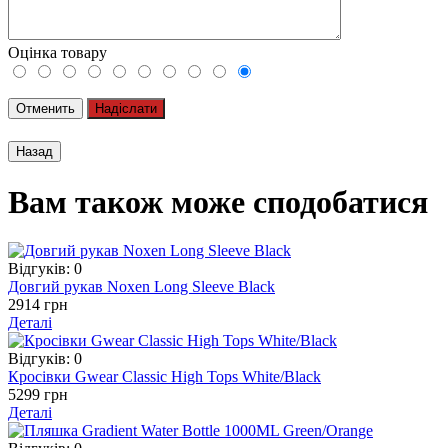
Оцінка товару
Отменить
Надіслати
Вам також може сподобатися
Відгуків: 0
Довгий рукав Noxen Long Sleeve Black
2914 грн
Деталі
Відгуків: 0
Кросівки Gwear Classic High Tops White/Black
5299 грн
Деталі