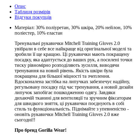
Опис
Таблиця розмірів
Відгуки покупців
Матеріал: 30% поліуретан, 30% шкіра, 20% нейлон, 10%
поліестер, 10% еластан
Тренувальні рукавички Mitchell Training Gloves 2.0
увібрали в себе все найкраще від оригінальної моделі та
зробили її ще кращою. Ці рукавички мають покращену
посадку, яка адаптується до ваших рук, а посилені точки
тиску рівномірно розподіляють зусилля, виводячи
тренування на новий рівень. Якість шкіри була
покращена для більшої міцності та зчеплення.
Вдосконалена застібка на липучках забезпечує надійну,
регульовану посадку під час тренування, а новий дизайн
липучок запобігає пошкодженню одягу. Завдяки
дихаючій тканині для вентиляції та зручним фіксаторам
для швидкого зняття, ці рукавички поєднують в собі
стиль та функціональність. Піднімайте з упевненістю -
оновіть рукавички Mitchell Training Gloves 2.0 вже
сьогодні!!
Про бренд Gorilla Wear!