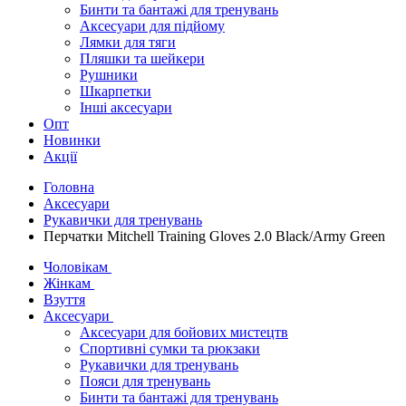
Бинти та бантажі для тренувань
Аксесуари для підйому
Лямки для тяги
Пляшки та шейкери
Рушники
Шкарпетки
Інші аксесуари
Опт
Новинки
Акції
Головна
Аксесуари
Рукавички для тренувань
Перчатки Mitchell Training Gloves 2.0 Black/Army Green
Чоловікам
Жінкам
Взуття
Аксесуари
Аксесуари для бойових мистецтв
Спортивні сумки та рюкзаки
Рукавички для тренувань
Пояси для тренувань
Бинти та бантажі для тренувань