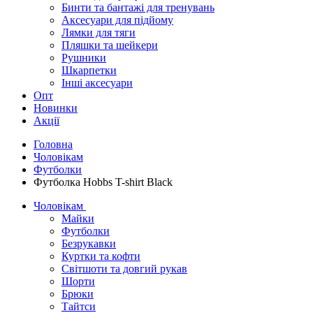
Бинти та бантажі для тренувань
Аксесуари для підйому
Лямки для тяги
Пляшки та шейкери
Рушники
Шкарпетки
Інші аксесуари
Опт
Новинки
Акції
Головна
Чоловікам
Футболки
Футболка Hobbs T-shirt Black
Чоловікам
Майки
Футболки
Безрукавки
Куртки та кофти
Світшоти та довгий рукав
Шорти
Брюки
Тайтси