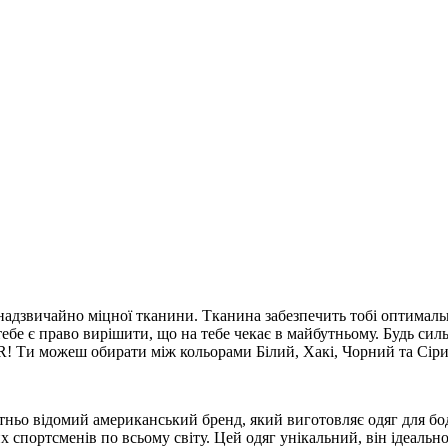
надзвичайно міцної тканини. Тканина забезпечить тобі оптимальн
тебе є право вирішити, що на тебе чекає в майбутньому. Будь си
! Ти можеш обирати між кольорами Білий, Хакі, Чорний та Сіри
ітньо відомий американський бренд, який виготовляє одяг для бод
тсменів по всьому світу. Цей одяг унікальний, він ідеально сід