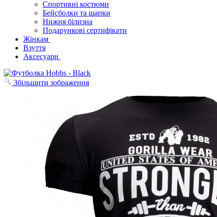
Спортивні костюми
Бейсболки та шапки
Нижня білизна
Подарункові сертифікати
Жінкам
Взуття
Аксесуари
Збільшити зображення