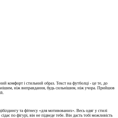
ий комфорт і стильний образ. Текст на футболці - це те, до
льнішим, ніж виправдання, будь сильнішим, ніж учора. Прийшов
й.
ібілдингу та фітнесу «для мотивованих». Весь одяг у стилі
ає по фігурі, він не підведе тебе. Він дасть тобі можливість