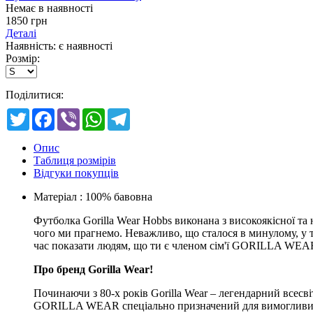
Немає в наявності
1850 грн
Деталі
Наявність: є наявності
Розмір:
Поділитися:
Twitter
Facebook
Viber
WhatsApp
Telegram
Опис
Таблиця розмірів
Відгуки покупців
Матеріал : 100% бавовна
Футболка Gorilla Wear Hobbs виконана з високоякісної та 
чого ми прагнемо. Неважливо, що сталося в минулому, у 
час показати людям, що ти є членом сім'ї GORILLA WEAR
Про бренд Gorilla Wear!
Починаючи з 80-х років Gorilla Wear – легендарний всесв
GORILLA WEAR спеціально призначений для вимогливих спор