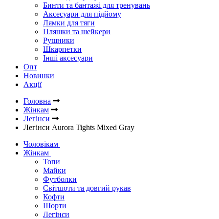
Бинти та бантажі для тренувань
Аксесуари для підйому
Лямки для тяги
Пляшки та шейкери
Рушники
Шкарпетки
Інші аксесуари
Опт
Новинки
Акції
Головна
Жінкам
Легінси
Легінси Aurora Tights Mixed Gray
Чоловікам
Жінкам
Топи
Майки
Футболки
Світшоти та довгий рукав
Кофти
Шорти
Легінси