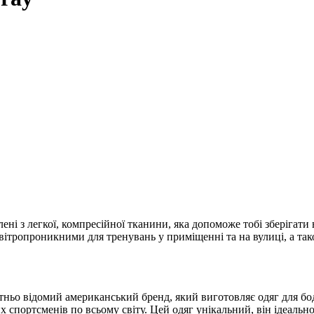
лені з легкої, компресійної тканини, яка допоможе тобі зберігати
 повітропроникними для тренувань у приміщенні та на вулиці, а 
ітньо відомий американський бренд, який виготовляє одяг для бод
тсменів по всьому світу. Цей одяг унікальний, він ідеально сід