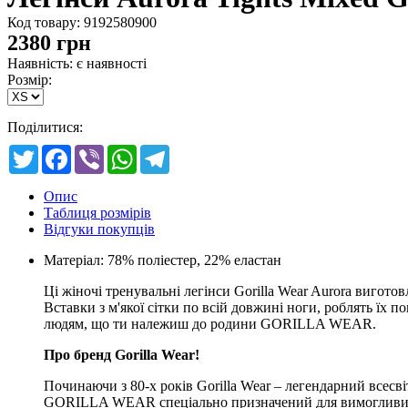
Код товару:
9192580900
2380
грн
Наявність: є наявності
Розмір:
Поділитися:
Twitter
Facebook
Viber
WhatsApp
Telegram
Опис
Таблиця розмірів
Відгуки покупців
Матеріал: 78% поліестер, 22% еластан
Ці жіночі тренувальні легінси Gorilla Wear Aurora виготов
Вставки з м'якої сітки по всій довжині ноги, роблять їх
людям, що ти належиш до родини GORILLA WEAR.
Про бренд Gorilla Wear!
Починаючи з 80-х років Gorilla Wear – легендарний всесв
GORILLA WEAR спеціально призначений для вимогливих спор