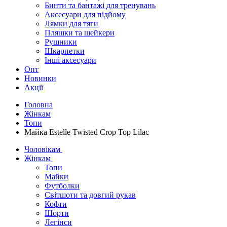
Бинти та бантажі для тренувань
Аксесуари для підйому
Лямки для тяги
Пляшки та шейкери
Рушники
Шкарпетки
Інші аксесуари
Опт
Новинки
Акції
Головна
Жінкам
Топи
Майка Estelle Twisted Crop Top Lilac
Чоловікам
Жінкам
Топи
Майки
Футболки
Світшоти та довгий рукав
Кофти
Шорти
Легінси