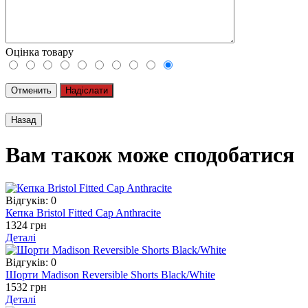
Оцінка товару
Отменить
Надіслати
Вам також може сподобатися
Відгуків: 0
Кепка Bristol Fitted Cap Anthracite
1324 грн
Деталі
Відгуків: 0
Шорти Madison Reversible Shorts Black/White
1532 грн
Деталі