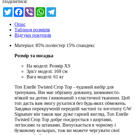
Поділитися:
Twitter
Facebook
Viber
WhatsApp
Telegram
Опис
Таблиця розмірів
Відгуки покупців
Матеріал: 85% поліестер 15% спандекс
Розмір та посадка
На моделі: Розмір XS
Зріст моделі: 169 см
Вага моделі: 61 кг
Топ Estelle Twisted Crop Top - чудовий вибір для
тренувань. Він має обрізану довжину, шовковисто-
м'який на дотик і виконаний з еластичної тканини. Цей
топ дасть вам змогу рухатися без будь-яких обмежень.
Завдяки перекрученій передній частині та логотипу GW
Signature він також має дуже гарний вигляд. Топ Estelle
Twisted Crop Top добре поєднується з шортами,
легінсами та штанами. Випускається в чорному і
бузковому кольорах, тож ви можете чергувати свої