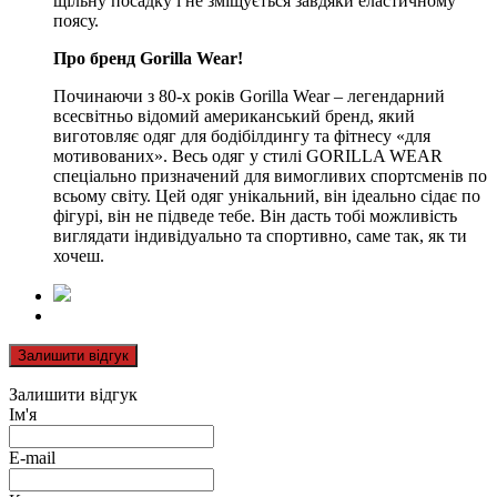
щільну посадку і не зміщується завдяки еластичному
поясу.
Про бренд Gorilla Wear!
Починаючи з 80-х років Gorilla Wear – легендарний
всесвітньо відомий американський бренд, який
виготовляє одяг для бодібілдингу та фітнесу «для
мотивованих». Весь одяг у стилі GORILLA WEAR
спеціально призначений для вимогливих спортсменів по
всьому світу. Цей одяг унікальний, він ідеально сідає по
фігурі, він не підведе тебе. Він дасть тобі можливість
виглядати індивідуально та спортивно, саме так, як ти
хочеш.
Залишити відгук
Залишити відгук
Ім'я
E-mail