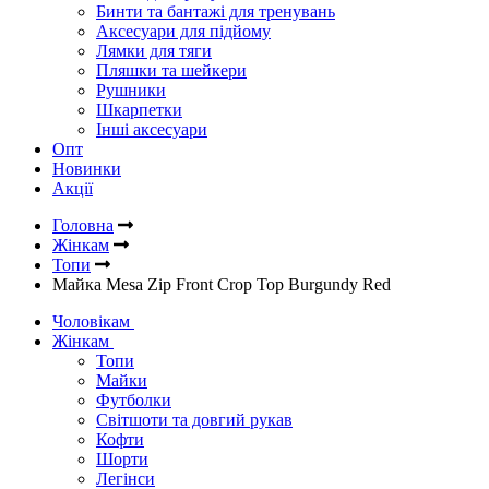
Бинти та бантажі для тренувань
Аксесуари для підйому
Лямки для тяги
Пляшки та шейкери
Рушники
Шкарпетки
Інші аксесуари
Опт
Новинки
Акції
Головна
Жінкам
Топи
Майка Mesa Zip Front Crop Top Burgundy Red
Чоловікам
Жінкам
Топи
Майки
Футболки
Світшоти та довгий рукав
Кофти
Шорти
Легінси