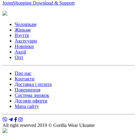
JoomShopping Download & Support
Чоловікам
Жінкам
Взуття
Аксесуари
Новинки
Акції
Опт
Про нас
Контакти
Доставка і оплата
Повернення
Система знижок
Договір оферти
Мапа сайту
All right reserved 2019 © Gorilla Wear Ukraine