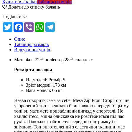
Купити в 2 кліки
Таблиця розмірів
Додати до списку бажань
Поділитися:
Twitter
Facebook
Viber
WhatsApp
Telegram
Опис
Таблиця розмірів
Відгуки покупців
Матеріал: 72% поліестер 28% спандекс
Розмір та посадка
На моделі: Розмір S
Зріст моделі: 173 см
Вага моделі: 66 кг
Назва говорить сама за себе: Mesa Zip Front Crop Top - це
укорочений топ з великою блискавкою спереду. У цьому
топі ви матимете привабливий вигляд у спортзалі. Не
хвилюйтеся, міцна блискавка не розстебнеться під час
рухів. Підкладка забезпечує середню підтримку і є
знімною. Топ виготовлений з еластичної тканини, має