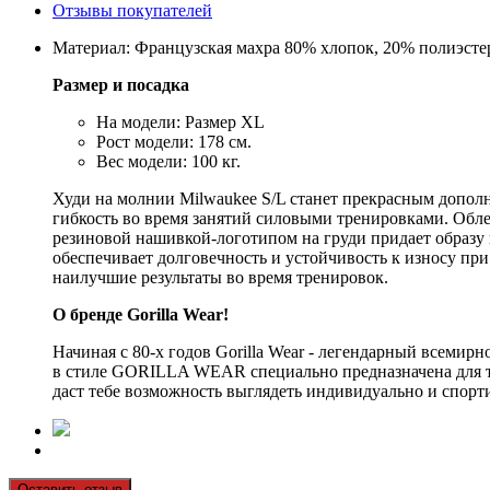
Отзывы покупателей
Материал: Французская махра 80% хлопок, 20% полиэсте
Размер и посадка
На модели: Размер XL
Рост модели: 178 см.
Вес модели: 100 кг.
Худи на молнии Milwaukee S/L станет прекрасным допол
гибкость во время занятий силовыми тренировками. Обл
резиновой нашивкой-логотипом на груди придает образу 
обеспечивает долговечность и устойчивость к износу при
наилучшие результаты во время тренировок.
О бренде Gorilla Wear!
Начиная с 80-х годов Gorilla Wear - легендарный всеми
в стиле GORILLA WEAR специально предназначена для тре
даст тебе возможность выглядеть индивидуально и спорти
Оставить отзыв