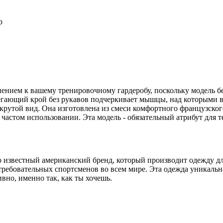
р
нением к вашему тренировочному гардеробу, поскольку модель 
егающий крой без рукавов подчеркивает мышцы, над которыми вы
крутой вид. Она изготовлена из смеси комфортного французског
 частом использовании. Эта модель - обязательный атрибут для т
рно известный американский бренд, который производит одежду 
бовательных спортсменов во всем мире. Эта одежда уникальна, 
вно, именно так, как ты хочешь.