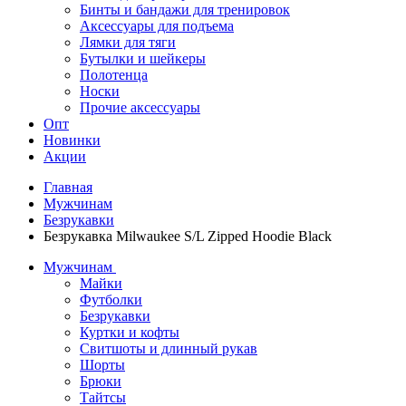
Бинты и бандажи для тренировок
Аксессуары для подъема
Лямки для тяги
Бутылки и шейкеры
Полотенца
Носки
Прочие аксессуары
Опт
Новинки
Акции
Главная
Мужчинам
Безрукавки
Безрукавка Milwaukee S/L Zipped Hoodie Black
Мужчинам
Майки
Футболки
Безрукавки
Куртки и кофты
Свитшоты и длинный рукав
Шорты
Брюки
Тайтсы