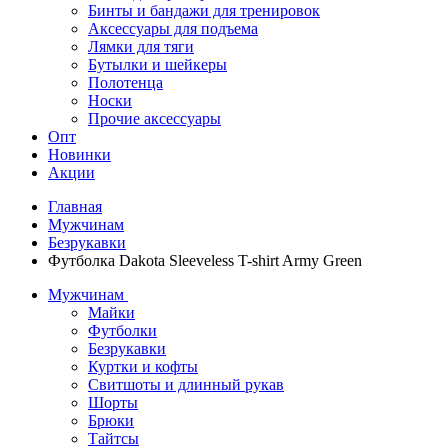
Бинты и бандажи для тренировок
Аксессуары для подъема
Лямки для тяги
Бутылки и шейкеры
Полотенца
Носки
Прочие аксессуары
Опт
Новинки
Акции
Главная
Мужчинам
Безрукавки
Футболка Dakota Sleeveless T-shirt Army Green
Мужчинам
Майки
Футболки
Безрукавки
Куртки и кофты
Свитшоты и длинный рукав
Шорты
Брюки
Тайтсы