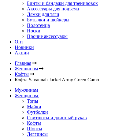
Бинты и бандажи для тренировок
Аксессуары для подъема
Лямки для тяги
Бутылки и шейкеры
Полотенца
Носки
Прочие аксессуары
Опт
Новинки
Акции
Главная
Женщинам
Кофты
Кофта Savannah Jacket Army Green Camo
Мужчинам
Женщинам
Топы
Майки
Футболки
Свитшоты и длинный рукав
Кофты
Шорты
Леггинсы