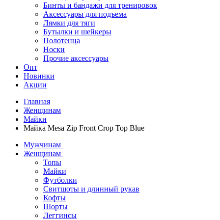
Бинты и бандажи для тренировок
Аксессуары для подъема
Лямки для тяги
Бутылки и шейкеры
Полотенца
Носки
Прочие аксессуары
Опт
Новинки
Акции
Главная
Женщинам
Майки
Майка Mesa Zip Front Crop Top Blue
Мужчинам
Женщинам
Топы
Майки
Футболки
Свитшоты и длинный рукав
Кофты
Шорты
Леггинсы