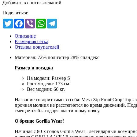
Добавить в список желаний
Поделиться:
Twitter
Facebook
Viber
WhatsApp
Telegram
Описание
Размерная сетка
Отзывы покупателей
Материал: 72% полиэстер 28% спандекс
Размер и посадка
На модели: Размер S
Рост модели: 173 см.
Вес модели: 66 кг.
Название говорит само за себя: Mesa Zip Front Crop Top 
прочная молния не расстегнется во время движений. Под
смещается благодаря эластичному поясу.
О бренде Gorilla Wear!
Начиная с 80-х годов Gorilla Wear - легендарный всеми
в стиле GORILLA WEAR специально предназначена для тре