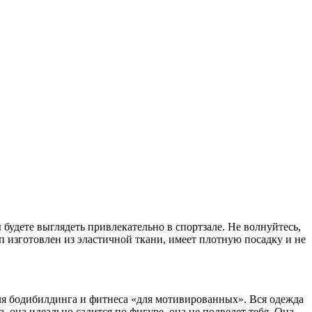
ы будете выглядеть привлекательно в спортзале. Не волнуйтесь,
п изготовлен из эластичной ткани, имеет плотную посадку и не
для бодибилдинга и фитнеса «для мотивированных». Вся одежда
она идеально садится по фигуре, она не подведет тебя. Она