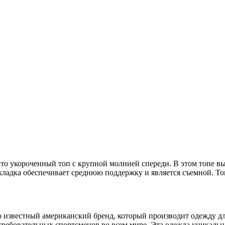
- это укороченный топ с крупной молнией спереди. В этом топе в
кладка обеспечивает среднюю поддержку и является съемной. То
рно известный американский бренд, который производит одежду 
бовательных спортсменов во всем мире. Эта одежда уникальна, 